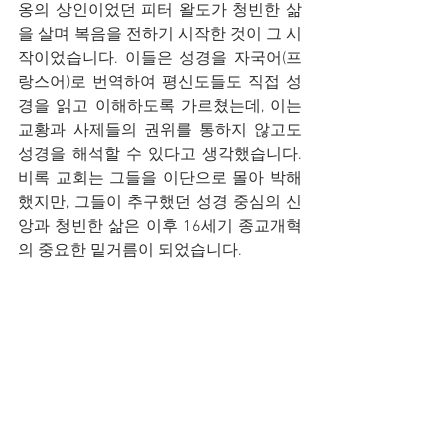
옹의 상인이었던 피터 왈도가 청빈한 삶
을 살며 복음을 전하기 시작한 것이 그 시
작이었습니다. 이들은 성경을 자국어(프
랑스어)로 번역하여 평신도들도 직접 성
경을 읽고 이해하도록 가르쳤는데, 이는 
교황과 사제들의 권위를 통하지 않고도 
성경을 해석할 수 있다고 생각했습니다. 
비록 교회는 그들을 이단으로 몰아 박해
했지만, 그들이 추구했던 성경 중심의 신
앙과 청빈한 삶은 이후 16세기 종교개혁
의 중요한 밑거름이 되었습니다.
  중세 시대의 이단 운동들은 오늘날 우리
에게 중요한 교훈을 줍니다.
  첫째, 성경적 분별의 중요성입니다. 아
무리 경건해 보이는 금욕주의라 할지라
도, 성경의 핵심 교리인 창조와 예수 그리
스도의 성육신을 부정하면 이단입니다.
  둘째, 개혁 정신의 필요성입니다. 왈도
파처럼 교회의 세속화에 저항하며 성경 