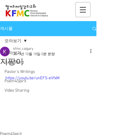
게시물
모아보기
kfmc.calgary
모아보기
2019년 10월 18일
0분 분량
지팡이
Daily Word
Pastor's Writings
https://youtu.be/unEFS-eVfxM
Poem4Spirit
Video Sharing
Poem4Spirit