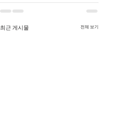
전체 보기
최근 게시물
8월 6일 목요일 매일 말씀
8월 5일 수요일 