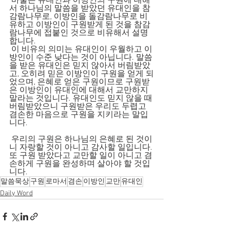
 바울은 유대인과 이방인의 구원에 대해
서 하나님의 말씀을 받았던 유대인을 참
감람나무로, 이방인을 돌감람나무로 비
유하고 이방인이 구원받게 된 것을 참감
람나무에 접붙인 것으로 비유해서 설명
합니다.
 이 비유의 의미는 유대인이 우월하고 이
방인이 수준 낮다는 것이 아닙니다. 말씀
을 받은 유대인은 믿지 않아서 버림받았
고, 오히려 믿은 이방인이 구원을 얻게 되
었으며, 은혜로 얻은 구원이므로 구원받
은 이방인이 유대인에 대해서 교만하지 
말라는 것입니다. 유대인도 믿지 않을 때 
버림받았으니 구원받은 우리도 두렵고 
겸손한 마음으로 구원을 지키라는 말입
니다.
 우리의 구원은 하나님의 은혜로 된 것이
니 자랑할 것이 아니고 감사할 일입니다. 
또 구원 받았다고 교만할 일이 아니고 겸
손하게 구원을 완성하며 살아야 할 것입
니다.
말씀묵상
구원
로마서
겸손
이방인
교만
유대인
Daily Word