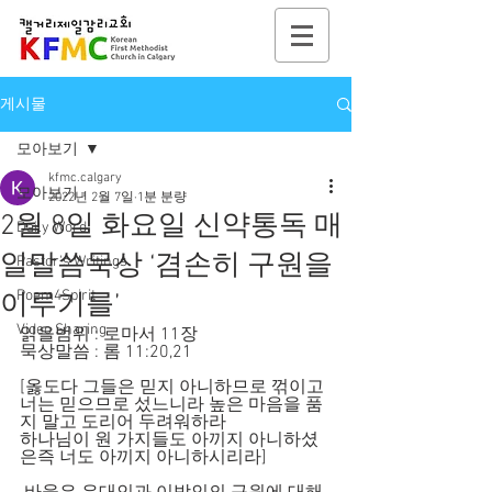
게시물
모아보기
kfmc.calgary
모아보기
2022년 2월 7일
1분 분량
2월 8일 화요일 신약통독 매
Daily Word
일말씀묵상 ‘겸손히 구원을
Pastor's Writings
Poem4Spirit
이루기를’
Video Sharing
읽을범위 : 로마서 11장
묵상말씀 : 롬 11:20,21
[옳도다 그들은 믿지 아니하므로 꺾이고 
너는 믿으므로 섰느니라 높은 마음을 품
지 말고 도리어 두려워하라
하나님이 원 가지들도 아끼지 아니하셨
은즉 너도 아끼지 아니하시리라]