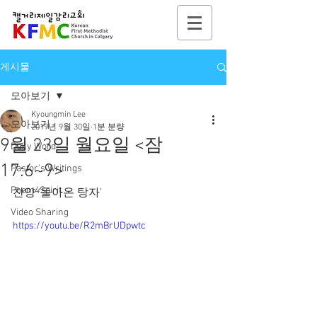
게시물
모아보기
Kyoungmin Lee
모아보기
2019년 9월 30일
1분 분량
9월 23일 월요일 <잠
Daily Word
17:6~9>
Pastor's Writings
Poem4Spirit
찬양 ‘돌아온 탕자’
Video Sharing
https://youtu.be/R2mBrUDpwtc