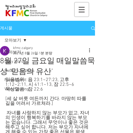
게시물
모아보기
kfmc.calgary
모아보기
2021년 8월 26일
1분 분량
8월 27일 금요일 매일말씀묵
Daily Word
상 ‘믿음의 유산’
Pastor's Writings
읽을범위 : 욥 23:1~27:23, 고후 
Poem4Spirit
1:12~2:11, 시 41:1~13, 잠 22:5~6
묵상말씀 : 잠 22:6
Video Sharing
[세 살 버릇 여든까지 간다. 마땅히 따를 
길을 어려서 가르쳐라.]
 자녀를 사랑하지 않는 부모가 없고, 자녀
의 인생이 행복하기를 바라지 않는 부모
는 없습니다. 그래서 무엇이나 좋은 것은 
해주고 싶어 합니다. 저는 부모가 자녀에
게 해줄 수 있는 가장 좋은 선물은 평생