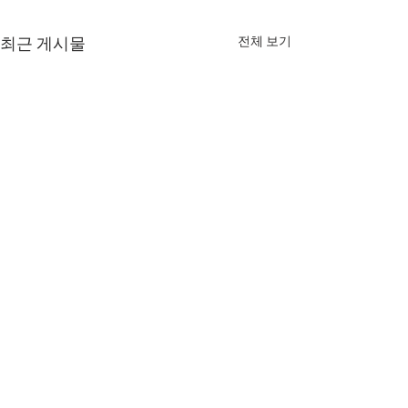
전체 보기
최근 게시물
8월 6일 목요일 매일 말씀
8월 5일 수요일 
묵상 [하나님이 있어야 한
묵상 [사람에 대한
다]