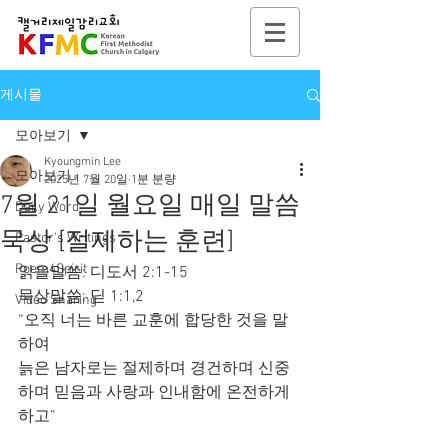
게시물
모아보기
Kyoungmin Lee
모아보기
2025년 7월 20일
1분 분량
7월 21일 월요일 매일 말씀
Daily Word
묵상 [절제하는 훈련]
Pastor's Writings
Poem4Spirit
읽을말씀: 디도서 2:1-15
묵상말씀: 딛 1:1,2
Video Sharing
“오직 너는 바른 교훈에 합당한 것을 말
하여
늙은 남자로는 절제하며 경건하며 신중
하며 믿음과 사랑과 인내함에 온전하게 
하고”