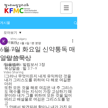
게시물
모아보기
kfmc.calgary
모아보기
2022년 6월 6일
1분 분량
6월 7일 화요일 신약통독 매
Daily Word
일말씀묵상
Pastor's Writings
읽을범위 : 빌립보서 3장
Poem4Spirit
묵상말씀 : 빌 3:7~9
Video Sharing
[그러나 무엇이든지 내게 유익하던 것을 
내가 그리스도를 위하여 다 해로 여길뿐
더러
또한 모든 것을 해로 여김은 내 주 그리스
도 예수를 아는 지식이 가장 고상하기 때
문이라 내가 그를 위하여 모든 것을 잃어
버리고 배설물로 여김은 그리스도를 얻
고
그 안에서 발견되려 함이니 내가 가진 의