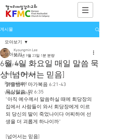
게시물
모아보기
Kyoungmin Lee
모아보기
2024년 9월 23일
1분 분량
6월 4일 화요일 매일 말씀 묵
Daily Word
상 [넘어서는 믿음]
Pastor's Writings
Poem4Spirit
읽을범위: 마가복음 6:21-43
묵상말씀: 막 6:35
Video Sharing
“아직 예수께서 말씀하실 때에 회당장의 
집에서 사람들이 와서 회당장에게 이르
되 당신의 딸이 죽었나이다 어찌하여 선
생을 더 괴롭게 하나이까”
[넘어서는 믿음]