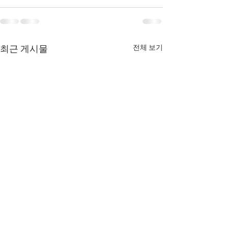
전체 보기
최근 게시물
8월 7일 금요일 매일 말씀
8월 6일 목요일 