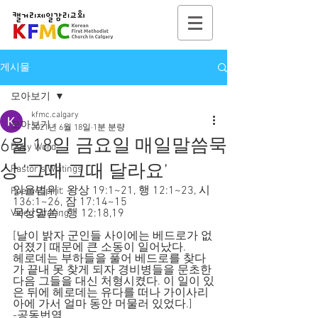
게시물
모아보기
kfmc.calgary
모아보기
2021년 6월 18일
1분 분량
6월 18일 금요일 매일말씀묵
Daily Word
상 ‘그때 그때 달라요’
Pastor's Writings
읽을범위 : 왕상 19:1~21, 행 12:1~23, 시 
Poem4Spirit
136:1~26, 잠 17:14~15
묵상말씀 : 행 12:18,19
Video Sharing
[날이 밝자 군인들 사이에는 베드로가 없
어졌기 때문에 큰 소동이 일어났다.
헤로데는 부하들을 풀어 베드로를 찾다
가 끝내 못 찾게 되자 경비병들을 문초한 
다음 그들을 대신 처형시켰다. 이 일이 있
은 뒤에 헤로데는 유다를 떠나 가이사리
아에 가서 얼마 동안 머물러 있었다.]
-공동번역