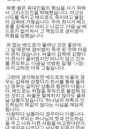
 헤롯 왕은 유대인들의 환심을 사기 위해
서 그리스도인을 박해했습니다. 야고보 
사도를 죽이고 베드로도 죽이려고 붙잡
아 감옥에 가뒀습니다. 주의 천사가 베드
로를 감옥에서 데리고 나갔고, 다음 날 베
드로가 없어져서 그 책임으로 경비병이 
처형을 당했습니다.
 죄 없는 베드로가 풀려난 것은 좋은데, 
그 일 때문에 경비병이 죽게 된 것에 마음
이 편치 않습니다. 바울이 감옥에 갇혔다
가 천사가 풀어줬지만 떠나지 않고 간수
를 전도하고, 다음날 석방된 일(행 16장)
과 비교하면 더욱 그렇습니다.
 그런데 생각해보면 베드로와 바울의 경
우는 감옥에 갇혔다가 천사를 통해 풀려
난 경우는 같지만 상황과 형편이 다릅니
다. 베드로는 처형을 목적으로 붙잡혀 있
던 것이고, 바울은 탈옥하지 않아도 풀려
날 상황이었습니다. 하나님의 계획과 인
도하심이 똑같지 않다는 사실을 깨닫게 
됩니다.
 사람마다 상황마다 경우마다 다릅니다. 
그러니 우리는 하나님의 뜻과 인도하심
을 두고 나와 다른 사람을 비교한다던가, 
내 생각과 다르다고 낙심할 이유가 없습