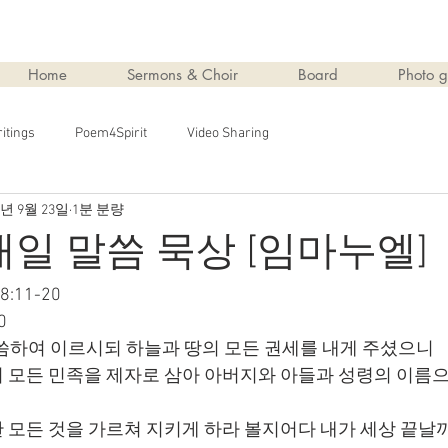
Home
Sermons & Choir
Board
Photo g
itings
Poem4Spirit
Video Sharing
4년 9월 23일
1분 분량
 매일 말씀 묵상 [임마누엘]
:11-20
0
씀하여 이르시되 하늘과 땅의 모든 권세를 내게 주셨으니
 모든 민족을 제자로 삼아 아버지와 아들과 성령의 이름
 모든 것을 가르쳐 지키게 하라 볼지어다 내가 세상 끝날까