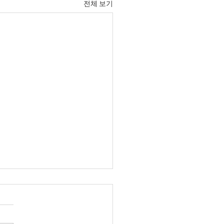
전체 보기
5일 수요일 매일 말씀 묵상
에 대한 죄]
씀: 민수기 5:1-9:23 묵상말