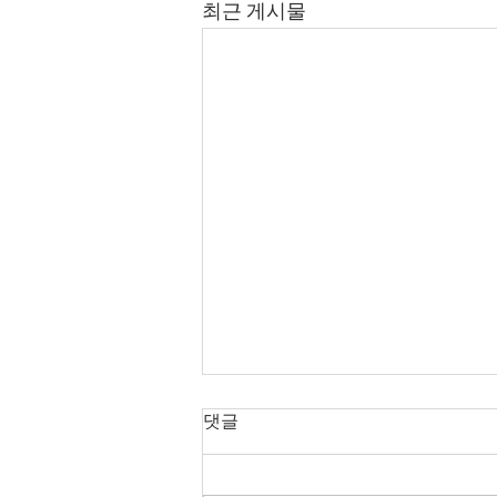
최근 게시물
8월 7일 금요일 매일 말씀 묵상
댓글
[무엇을 보는가]
읽을말씀: 민수기 14:1-16:50 묵상