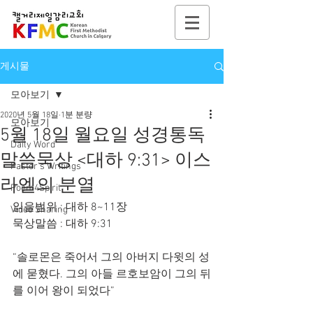
게시물
모아보기
2020년 5월 18일
1분 분량
모아보기
5월 18일 월요일 성경통독
Daily Word
말씀묵상 <대하 9:31> 이스
Pastor's Writings
라엘의 분열
Poem4Spirit
읽을범위 : 대하 8~11장
Video Sharing
묵상말씀 : 대하 9:31
“솔로몬은 죽어서 그의 아버지 다윗의 성
에 묻혔다. 그의 아들 르호보암이 그의 뒤
를 이어 왕이 되었다”