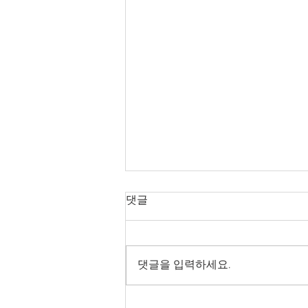
8월 5일 수요일 매일 말씀 묵상
댓글
[사람에 대한 죄]
읽을말씀: 민수기 5:1-9:23 묵상말
씀: 민 5:6-8 "이스라엘 자손에게
댓글을 입력하세요.
이르라 남자나 여자나 사람들이 범
하는 죄를 범하여 여호와께 거역함
으로 죄를 지으면 그 지은 죄를 자