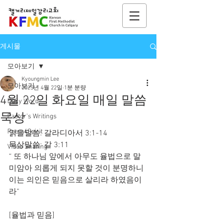
게시물
모아보기
Kyoungmin Lee
모아보기
2025년 4월 22일
1분 분량
4월 22일 화요일 매일 말씀
Daily Word
묵상
Pastor's Writings
Poem4Spirit
읽을말씀: 갈라디아서 3:1-14
묵상말씀: 갈 3:11
Video Sharing
“ 또 하나님 앞에서 아무도 율법으로 말
미암아 의롭게 되지 못할 것이 분명하니 
이는 의인은 믿음으로 살리라 하였음이
라”
[율법과 믿음]