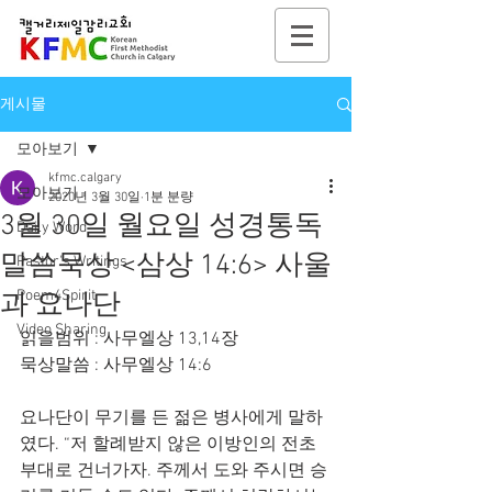
게시물
모아보기
kfmc.calgary
모아보기
2020년 3월 30일
1분 분량
3월 30일 월요일 성경통독
Daily Word
말씀묵상 <삼상 14:6> 사울
Pastor's Writings
Poem4Spirit
과 요나단
Video Sharing
읽을범위 : 사무엘상 13,14장
묵상말씀 : 사무엘상 14:6
요나단이 무기를 든 젊은 병사에게 말하
였다. “저 할례받지 않은 이방인의 전초
부대로 건너가자. 주께서 도와 주시면 승