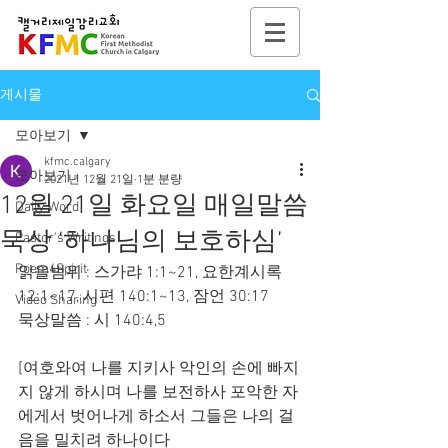
게시물
모아보기
kfmc.calgary
모아보기
2021년 12월 21일
1분 분량
12월 21일 화요일 매일말씀
Daily Word
묵상 ‘하나님의 보호하심’
Pastor's Writings
Poem4Spirit
읽을범위 : 스가랴 1:1~21, 요한계시록 
12:1~17, 시편 140:1~13, 잠언 30:17
Video Sharing
묵상말씀 : 시 140:4,5
[여호와여 나를 지키사 악인의 손에 빠지
지 않게 하시며 나를 보전하사 포악한 자
에게서 벗어나게 하소서 그들은 나의 걸
음을 밀치려 하나이다