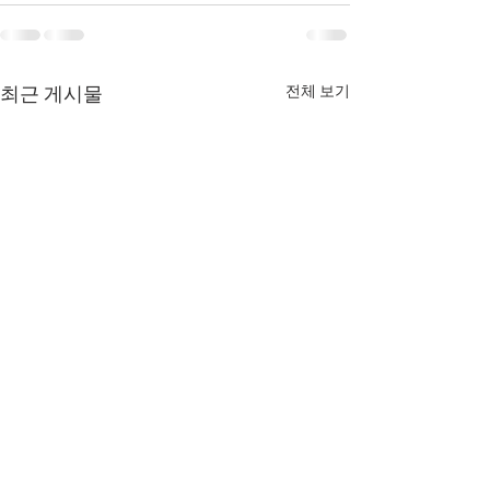
전체 보기
최근 게시물
8월 6일 목요일 매일 말씀
8월 5일 수요일 