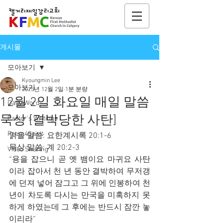
게시물
모아보기
Kyoungmin Lee
모아보기
2025년 12월 2일
1분 분량
12월 2일 화요일 매일 말씀
Daily Word
묵상 [결박당한 사탄]
Pastor's Writings
Poem4Spirit
읽을 말씀: 요한계시록 20:1-6
묵상 말씀: 계 20:2-3
Video Sharing
“용을 잡으니 곧 옛 뱀이요 마귀요 사탄
이라 잡아서 천 년 동안 결박하여 무저갱
에 던져 넣어 잠그고 그 위에 인봉하여 천 
년이 차도록 다시는 만국을 미혹하지 못
하게 하였는데 그 후에는 반드시 잠깐 놓
이리라”