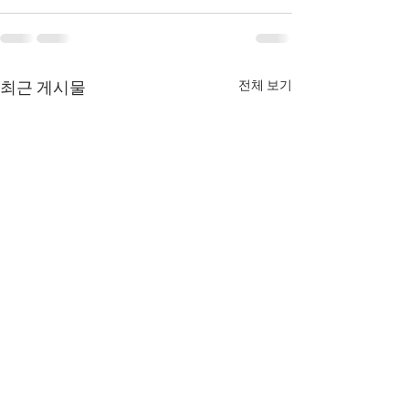
전체 보기
최근 게시물
8월 6일 목요일 매일 말씀
8월 5일 수요일 