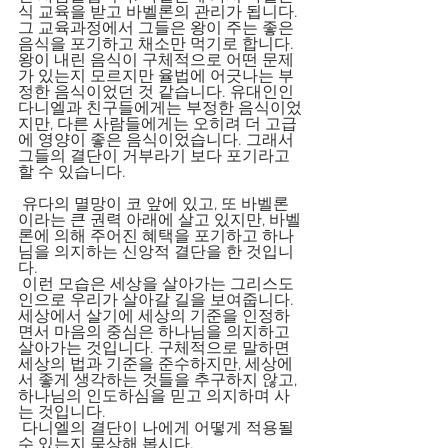
식 교육을 받고 바벨론의 관리가 됩니다. 
그 교육과정에서 그들은 왕이 주는 좋은 
음식을 포기하고 채소만 먹기로 합니다. 
왕이 내린 음식이 구체적으로 어떤 문제
가 있는지 모르지만 율법에 어긋나는 부
정한 음식이었던 것 같습니다. 유대인인 
다니엘과 친구들에게는 부정한 음식이었
지만, 다른 사람들에게는 오히려 더 고급
에 영양이 좋은 음식이었습니다. 그래서 
그들의 결단이 거부라기 보다 포기라고 
할 수 있습니다.
 유다의 멸망이 코 앞에 있고, 또 바벨론
이라는 큰 권력 아래에 살고 있지만, 바벨
론에 의해 주어진 혜택을 포기하고 하나
님을 의지하는 신앙적 결단을 한 것입니
다.
 이런 모습은 세상을 살아가는 그리스도
인으로 우리가 살아갈 길을 보여줍니다. 
세상에서 살기에 세상의 기준을 인정하
면서 마음의 중심은 하나님을 의지하고 
살아가는 것입니다. 구체적으로 말하면 
세상의 법과 기준을 준수하지만, 세상에
서 좋게 생각하는 것들을 추구하지 않고, 
하나님의 인도하심을 믿고 의지하며 사
는 것입니다.
 다니엘의 결단이 나에게 어떻게 적용될 
수 있는지 묵상해 봅시다.