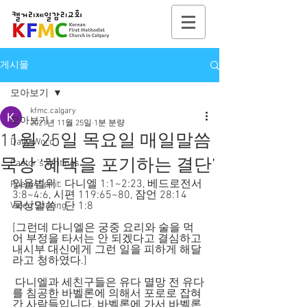
게시물
모아보기
kfmc.calgary
모아보기
2021년 11월 25일
1분 분량
11월 25일 목요일 매일말씀
Daily Word
묵상 ‘혜택을 포기하는 결단’
Pastor's Writings
읽을범위 : 다니엘 1:1~2:23, 베드로전서 
Poem4Spirit
3:8~4:6, 시편 119:65~80, 잠언 28:14
묵상말씀 : 단 1:8
Video Sharing
[그런데 다니엘은 궁중 요리와 술을 먹
어 부정을 타서는 안 되겠다고 결심하고 
내시부 대신에게 그런 일을 피하게 해달
라고 청하였다.]
 다니엘과 세친구들은 유다 멸망 전 유다
를 침공한 바벨론에 의해서 포로로 잡혀
간 사람들입니다. 바벨론에 가서 바벨론