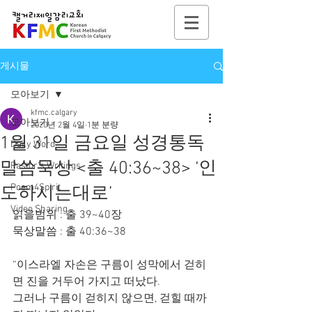
게시물
모아보기
kfmc.calgary
모아보기
2020년 2월 4일
1분 분량
1월 31일 금요일 성경통독
Daily Word
말씀묵상 <출 40:36~38> ‘인
Pastor's Writings
Poem4Spirit
도하시는대로’
Video Sharing
읽을범위 : 출 39~40장
묵상말씀 : 출 40:36~38
“이스라엘 자손은 구름이 성막에서 걷히
면 진을 거두어 가지고 떠났다.
그러나 구름이 걷히지 않으면, 걷힐 때까