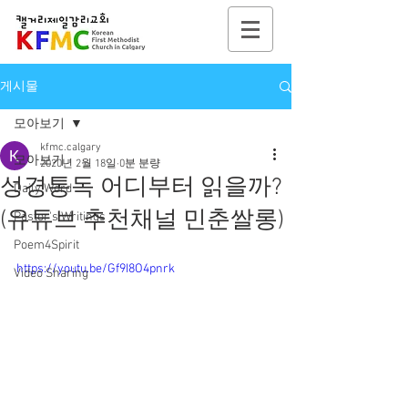
게시물
모아보기
kfmc.calgary
모아보기
2020년 2월 18일
0분 분량
성경통독 어디부터 읽을까?
Daily Word
(유튜브 추천채널 민춘쌀롱)
Pastor's Writings
Poem4Spirit
https://youtu.be/Gf9I8O4pnrk
Video Sharing